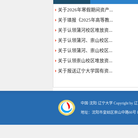
关于2026年寒假期间资产...
关于填报《2025年高等教...
关于认领蒲河校区堆放资...
关于认领蒲河、崇山校区...
关于认领蒲河、崇山校区...
关于认领崇山校区堆放资...
关于报送辽宁大学国有资...
中国·沈阳·辽宁大学 Copyright b
地址：沈阳市皇姑区崇山中路66号 邮编：