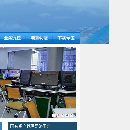
1
2
3
4
5
国有资产管理网络平台